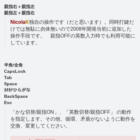
親指右＋親指左
親指左＋親指右
Nicola
K
独自の操作です（だと思います）。同時打鍵だ
けでは無駄に勿体無いので2008年開発当初に追加した
操作手段です。 親指OFFの英数入力時でも利用可能に
しています。
半角/全角
CapsLock
Tab
Space
ｶﾀｶﾅひらがな
BackSpace
Esc
「かな切替/親指ON」、「英数切替/親指OFF」 の動作
を指定します。その他、循環、矛盾がないように動作を
交換、変更してください。