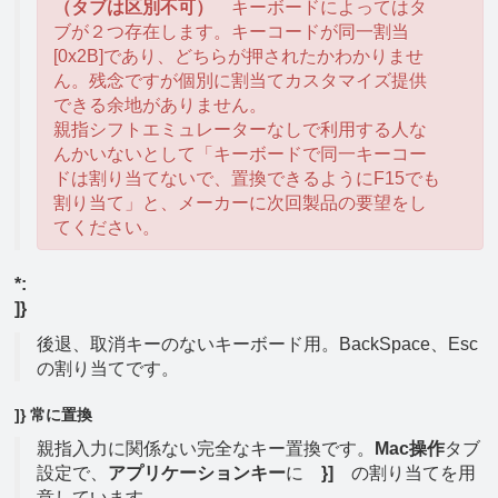
（タブは区別不可）
キーボードによってはタ
ブが２つ存在します。キーコードが同一割当
[0x2B]であり、どちらが押されたかわかりませ
ん。残念ですが個別に割当てカスタマイズ提供
できる余地がありません。
親指シフトエミュレーターなしで利用する人な
んかいないとして「キーボードで同一キーコー
ドは割り当てないで、置換できるようにF15でも
割り当て」と、メーカーに次回製品の要望をし
てください。
*:
]}
後退、取消キーのないキーボード用。BackSpace、Esc
の割り当てです。
]} 常に置換
親指入力に関係ない完全なキー置換です。
Mac操作
タブ
設定で、
アプリケーションキー
に
}]
の割り当てを用
意しています。