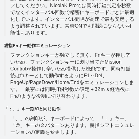
フしてください。NicolaK Proでは同時打鍵判定を秒数
でなくインターバル回数で精密にキーボードごとに最適
化しています。インターバル間隔が高速で最も安定する
よう調整されています。常時ONでも問題にならない可
能性もあります。
親指Fnキー動作エミュレーション
ファンクションキーが独立して無く、Fnキーが押し辛
いため、ファンクションキーに割り当てたMission
Controlが操作し辛いため提供した機能です。同時打鍵
後はfnキーとして動作するようにF1～Del、
PageUp/PageDown/Home/Endをエミュレーションしま
す。 厳密には同時打鍵秒数の設定＋32ｍｓ経過後に
Fnのような役割に切り替わります。
「：、」キー刻印と同じ動作
「、」の刻印が、キーボードによって 「：」キー、
「＠」キーの２パターンあります。親指シフトエミュレ
ーションの定義を変更します。